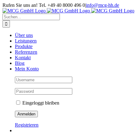
Skip
Rufen Sie uns an! Tel. +49 40 8000 496 0
|
info@mcg-hh.de
to
content
Suche
nach:
Über uns
Leistungen
Produkte
Referenzen
Kontakt
Blog
Mein Konto
Eingeloggt bleiben
Registrieren